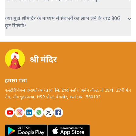
क्या मुझे श्रीमंदिर के माध्यम से सेवाओं का लाभ लेने के बाद 80G
छूट मिलेगी?
हमारा पता
फर्स्टप्रिंसिपल ऐप्सफॉरभारत प्रा. लि. 2nd फ्लोर, अर्बन वॉल्ट, नं. 29/1, 27वीं मेन
रोड, सोमसुंदरपल्या, HSR पोस्ट, बैंगलोर, कर्नाटक - 560102