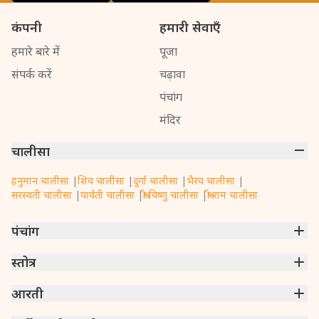
कंपनी
हमारी सेवाएँ
हमारे बारे में
पूजा
संपर्क करें
चढ़ावा
पंचांग
मंदिर
चालीसा
हनुमान चालीसा
|
शिव चालीसा
|
दुर्गा चालीसा
|
भैरव चालीसा
|
सरस्वती चालीसा
|
पार्वती चालीसा
|
श्री विष्णु चालीसा
|
श्री राम चालीसा
पंचांग
मुंबई
स्तोत्र
|
नई दिल्ली
|
कोलकाता
|
चेन्नई
|
बेंगलुरु
|
हैदराबाद
|
अहमदाबाद
|
हावड़ा
|
पुणे
|
सूरत
गणपति अथर्वशीर्षम्
आरती
|
संकटनाशन गणेश स्तोत्रम्
|
ऋण मोचक मंगल स्तोत्रम्
|
राम रक्षा स्तोत्रम्
|
श्री हरि स्तोत्रम्
|
श्री शिव महिम्न स्तोत्रम्
|
शिव अष्टकम् स्तोत्रम्