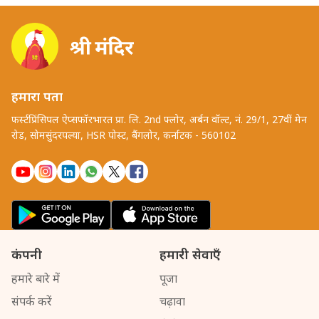
हमारा पता
फर्स्टप्रिंसिपल ऐप्सफॉरभारत प्रा. लि. 2nd फ्लोर, अर्बन वॉल्ट, नं. 29/1, 27वीं मेन
रोड, सोमसुंदरपल्या, HSR पोस्ट, बैंगलोर, कर्नाटक - 560102
कंपनी
हमारी सेवाएँ
हमारे बारे में
पूजा
संपर्क करें
चढ़ावा