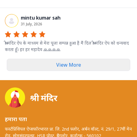
mintu kumar sah
31 July, 2026
श्री मंदिर ऐप के माध्यम से मेरा पूजा सम्पन्न हुआ है मैं दिल श्री मंदिर ऐप को धन्यवाद
करता हूँ। हर हर महादेव 🙏🙏🙏🙏
View More
हमारा पता
फर्स्टप्रिंसिपल ऐप्सफॉरभारत प्रा. लि. 2nd फ्लोर, अर्बन वॉल्ट, नं. 29/1, 27वीं मेन
रोड, सोमसुंदरपल्या, HSR पोस्ट, बैंगलोर, कर्नाटक - 560102