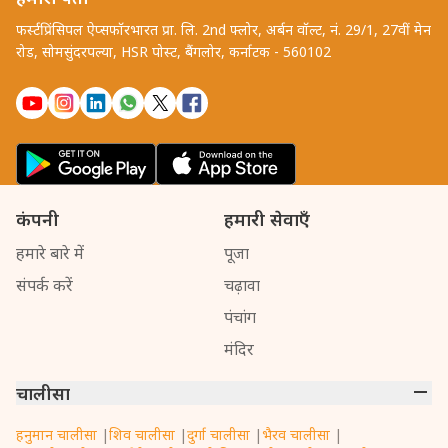
फर्स्टप्रिंसिपल ऐप्सफॉरभारत प्रा. लि. 2nd फ्लोर, अर्बन वॉल्ट, नं. 29/1, 27वीं मेन
रोड, सोमसुंदरपल्या, HSR पोस्ट, बैंगलोर, कर्नाटक - 560102
कंपनी
हमारी सेवाएँ
हमारे बारे में
पूजा
संपर्क करें
चढ़ावा
पंचांग
मंदिर
चालीसा
हनुमान चालीसा
|
शिव चालीसा
|
दुर्गा चालीसा
|
भैरव चालीसा
|