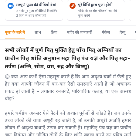
सम्पूर्ण पूजा की वीडियो देखें
पूरे विधि द्वारा पूजा होगी
आपके पूरे पूजा की वीडियो रिकॉर्डिंग
मंदिर के सर्वश्रेष्ठ पंडितजी आपकी
2 दिनों में शेयर की जाएगी
पूजा करेंगे
पूजा के बारे में
लाभ
प्रक्रिया
मंदिर की जानकारी
पैकेज
रिव्यू
सभी लोकों में पूर्ण पितृ मुक्ति हेतु पाँच पितृ अग्नियों का
प्राचीन पितृ शांति अनुष्ठान महा पितृ पंच यज्ञ और पितृ महा-
तर्पण (अग्नि, सोम, यम, रुद्र और विष्णु)
😔 क्या आप कभी ऐसा महसूस करते हैं कि आप अदृश्य चक्रों में फँसे हुए
हैं? क्या आपके जीवन में बार-बार ऐसी समस्याएँ आती हैं जो अचानक
प्रकट हो जाती हैं – लगातार रुकावटें, पारिवारिक कलह, या एक अस्पष्ट
बोझ?
हमारे धर्मग्रंथ अक्सर ऐसे पैटर्न को अशांत पूर्वजों से जोड़ते हैं। जब उनके
उच्च लोकों की यात्रा अधूरी रह जाती है, तो उनकी अधूरी ऊर्जाएँ हमारे
जीवन में अदृश्य बाधाएँ उत्पन्न कर सकती हैं। महापितृ पंच यज्ञ का प्राचीन
ज्ञान दिवंगत और जीवित दोनों के लिए शांति बहाल करने का पवित्र मार्ग