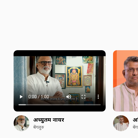
अच्युतम नायर
अ
बेंगलुरु
बें