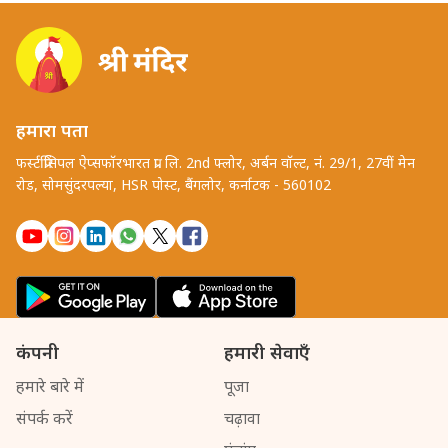
हमारा पता
फर्स्टप्रिंसिपल ऐप्सफॉरभारत प्रा. लि. 2nd फ्लोर, अर्बन वॉल्ट, नं. 29/1, 27वीं मेन
रोड, सोमसुंदरपल्या, HSR पोस्ट, बैंगलोर, कर्नाटक - 560102
कंपनी
हमारी सेवाएँ
हमारे बारे में
पूजा
संपर्क करें
चढ़ावा