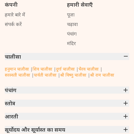
कंपनी
हमारी सेवाएँ
हमारे बारे में
पूजा
संपर्क करें
चढ़ावा
पंचांग
मंदिर
चालीसा
हनुमान चालीसा
|
शिव चालीसा
|
दुर्गा चालीसा
|
भैरव चालीसा
|
सरस्वती चालीसा
|
पार्वती चालीसा
|
श्री विष्णु चालीसा
|
श्री राम चालीसा
पंचांग
मुंबई
स्तोत्र
|
नई दिल्ली
|
कोलकाता
|
चेन्नई
|
बेंगलुरु
|
हैदराबाद
|
अहमदाबाद
|
हावड़ा
|
पुणे
|
सूरत
गणपति अथर्वशीर्षम्
आरती
|
संकटनाशन गणेश स्तोत्रम्
|
ऋण मोचक मंगल स्तोत्रम्
|
राम रक्षा स्तोत्रम्
|
श्री हरि स्तोत्रम्
|
श्री शिव महिम्न स्तोत्रम्
|
शिव अष्टकम् स्तोत्रम्
श्री अंबा जी की आरती
सूर्योदय और सूर्यास्त का समय
|
ॐ जय जगदीश हरे
|
राम आरती
|