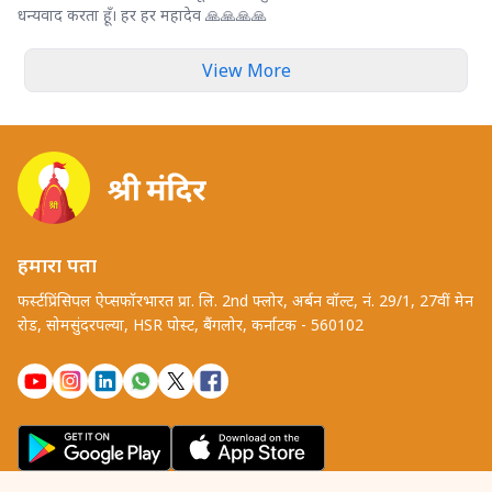
धन्यवाद करता हूँ। हर हर महादेव 🙏🙏🙏🙏
View More
हमारा पता
फर्स्टप्रिंसिपल ऐप्सफॉरभारत प्रा. लि. 2nd फ्लोर, अर्बन वॉल्ट, नं. 29/1, 27वीं मेन
रोड, सोमसुंदरपल्या, HSR पोस्ट, बैंगलोर, कर्नाटक - 560102