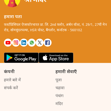
हमारा पता
फर्स्टप्रिंसिपल ऐप्सफॉरभारत प्रा. लि. 2nd फ्लोर, अर्बन वॉल्ट, नं. 29/1, 27वीं मेन
रोड, सोमसुंदरपल्या, HSR पोस्ट, बैंगलोर, कर्नाटक - 560102
कंपनी
हमारी सेवाएँ
हमारे बारे में
पूजा
संपर्क करें
चढ़ावा
पंचांग
मंदिर