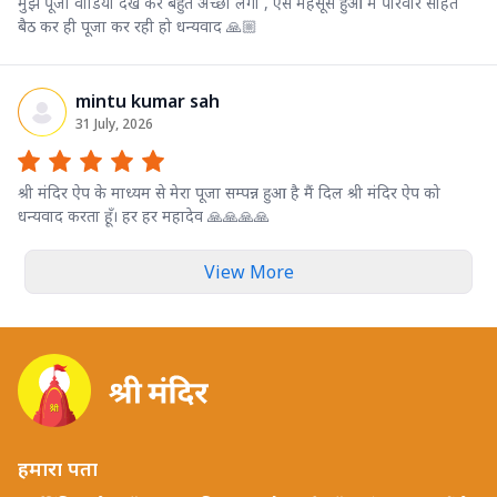
मुझे पूजा वीडियो देख कर बहुत अच्छा लगा , ऐसे महसूस हुआ मैं परिवार सहित
बैठ कर ही पूजा कर रही हो धन्यवाद 🙏🏼
mintu kumar sah
31 July, 2026
श्री मंदिर ऐप के माध्यम से मेरा पूजा सम्पन्न हुआ है मैं दिल श्री मंदिर ऐप को
धन्यवाद करता हूँ। हर हर महादेव 🙏🙏🙏🙏
View More
हमारा पता