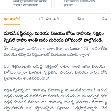
आपके पूरे पूजा की वीडियो रिकॉर्डिंग
मंदिर के सर्वश्रेष्ठ पंडितजी आपकी
2 दिनों में शेयर की जाएगी
पूजा करेंगे
पूजा के बारे में
मंदिर की जानकारी
पैकेज
रिव्यू
మానసిక స్థిరత్వం మరియు విజయం కోసం రాహువు నక్షత్రం
స్పెషల్ రాహు శాంతి జపం మరియు హోమంలో పాల్గొనండి.
🤯 ఎప్పుడూ మానసికంగా అశాంతిగా ఉంటుందా? 🤔 గందరగోళం
మరియు తప్పుడు నిర్ణయాలతో సతమతం అవుతున్నారా?
🧘‍♂️ శక్తివంతమైన ఆరుద్ర నక్షత్రంలో రాహు శాంతి జపం మరియు
హోమం ద్వారా మానసిక స్పష్టతను పొందండి మరియు రాహు దోష
ప్రభావాలను శాంతపరచండి! 🌌
జ్యోతిష్యశాస్త్రంలో, రాహువు ప్రభావాన్ని శాంతింపజేయడానికి ఆరుద్ర
నక్షత్రం అత్యంత శుభప్రదంగా పరిగణించబడుతుంది. ఈ అరుదైన గ్రహ
నక్షత్ర కలయిక సమయంలో, రాహువు యొక్క ప్రతికూల ప్రభావాన్ని
తగ్గించడానికి ఒక శక్తివంతమైన పూజను నిర్వహిస్తున్నారు. వేద