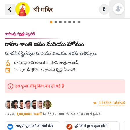
हिं
Open mai
రాహువు నక్షత్రం స్పెషల్
రాహు శాంతి జపం మరియు హోమం
మానసిక స్థిరత్వం మరియు విజయం కొరకు ఆశీస్సులు
రాహు పైఠాని ఆలయం, పౌరి, ఉత్తరాఖండ్
10 जुलाई, शुक्रवार, శ్రావణ కృష్ణ ఏకాదశి
इस पूजा की बुकिंग बंद हो गई है
4.9 (7K+ ratings)
अब तक
3,00,000+
भक्तों
श्री मंदिर द्वारा आयोजित पूजाओ में भाग ले चुके हैं
सम्पूर्ण पूजा की वीडियो देखें
पूरे विधि द्वारा पूजा होगी