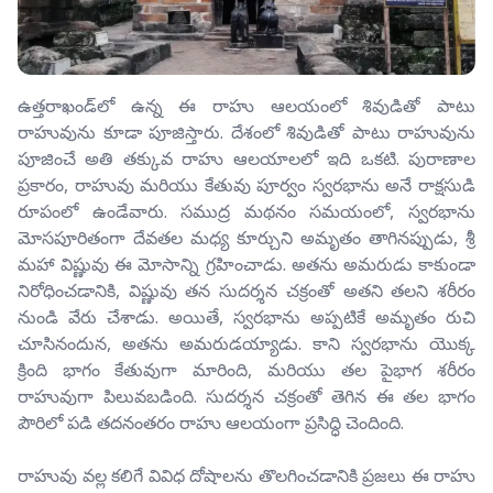
ఉత్తరాఖండ్‌లో ఉన్న ఈ రాహు ఆలయంలో శివుడితో పాటు
రాహువును కూడా పూజిస్తారు. దేశంలో శివుడితో పాటు రాహువును
పూజించే అతి తక్కువ రాహు ఆలయాలలో ఇది ఒకటి. పురాణాల
ప్రకారం, రాహువు మరియు కేతువు పూర్వం స్వరభాను అనే రాక్షసుడి
రూపంలో ఉండేవారు. సముద్ర మథనం సమయంలో, స్వరభాను
మోసపూరితంగా దేవతల మధ్య కూర్చుని అమృతం తాగినప్పుడు, శ్రీ
మహా విష్ణువు ఈ మోసాన్ని గ్రహించాడు. అతను అమరుడు కాకుండా
నిరోధించడానికి, విష్ణువు తన సుదర్శన చక్రంతో అతని తలని శరీరం
నుండి వేరు చేశాడు. అయితే, స్వరభాను అప్పటికే అమృతం రుచి
చూసినందున, అతను అమరుడయ్యాడు. కాని స్వరభాను యొక్క
క్రింది భాగం కేతువుగా మారింది, మరియు తల పైభాగ శరీరం
రాహువుగా పిలువబడింది. సుదర్శన చక్రంతో తెగిన ఈ తల భాగం
పౌరిలో పడి తదనంతరం రాహు ఆలయంగా ప్రసిద్ధి చెందింది.
రాహువు వల్ల కలిగే వివిధ దోషాలను తొలగించడానికి ప్రజలు ఈ రాహు