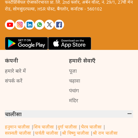
फर्स्टप्रिंसिपल ऐप्सफॉरभारत प्रा. लि. 2nd फ्लोर, अर्बन वॉल्ट, नं. 29/1, 27वीं मेन
रोड, सोमसुंदरपल्या, HSR पोस्ट, बैंगलोर, कर्नाटक - 560102
कंपनी
हमारी सेवाएँ
हमारे बारे में
पूजा
संपर्क करें
चढ़ावा
पंचांग
मंदिर
चालीसा
हनुमान चालीसा
|
शिव चालीसा
|
दुर्गा चालीसा
|
भैरव चालीसा
|
सरस्वती चालीसा
|
पार्वती चालीसा
|
श्री विष्णु चालीसा
|
श्री राम चालीसा