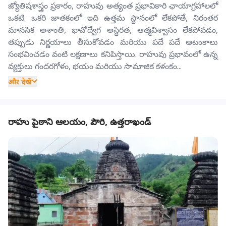
జ్యోతిషశాస్త్రం ప్రకారం, రాహువు అత్యంత ప్రభావికారి ఛాయాగ్రహాలలో
ఒకటి. ఒకరి జాతకంలో ఇది ఉత్తమ స్థానంలో లేకపోతే, నిరంతర
మానసిక అశాంతి, భావోద్వేగ అస్థిరత, ఆత్మవిశ్వాసం లేకపోవడం,
తప్పుడు నిర్ణయాలు తీసుకోవడం మరియు పదే పదే ఆటంకాలు
సంభవించడం వంటి లక్షణాలు కనిపిస్తాయి. రాహువు ప్రభావంలో ఉన్న
వ్యక్తులు గందరగోళం, భయం మరియు సామాజిక కళంకం...
और देखें
రాహు పైఠాని ఆలయం, పౌరి, ఉత్తరాఖండ్