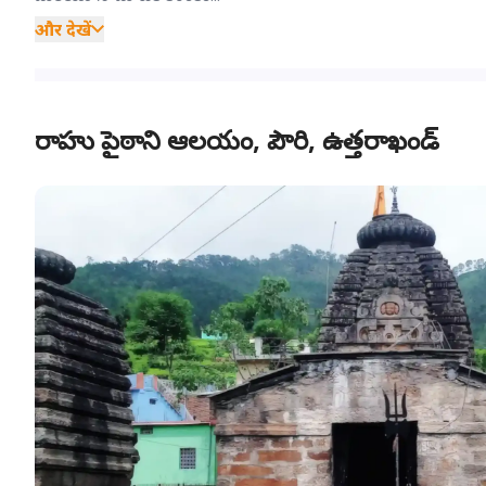
और देखें
రాహు పైఠాని ఆలయం, పౌరి, ఉత్తరాఖండ్