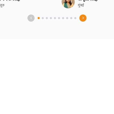
गलुरु
मुंबई