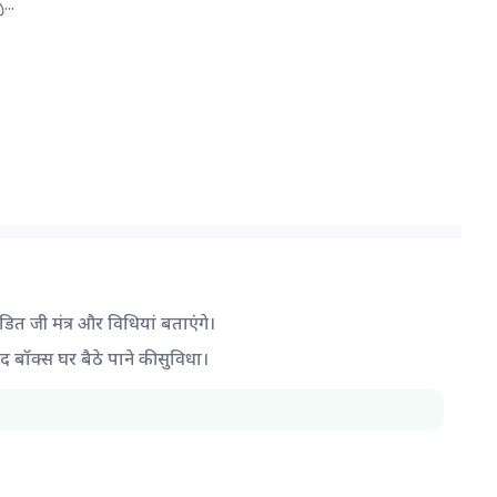
..
ंडित जी मंत्र और विधियां बताएंगे।
द बॉक्स घर बैठे पाने की सुविधा।