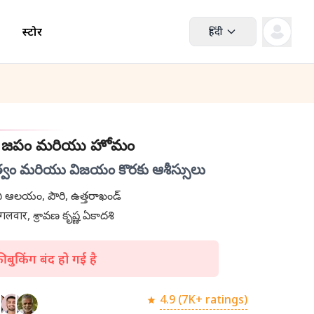
स्टोर
हिंदी
ి జపం మరియు హోమం
రత్వం మరియు విజయం కొరకు ఆశీస్సులు
రాహు పైఠాని ఆలయం, పౌరి, ఉత్తరాఖండ్
गलवार, శ్రావణ కృష్ణ ఏకాదశి
 बुकिंग बंद हो गई है
4.9 (7K+ ratings)