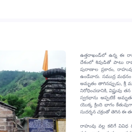
ఉత్తరాఖండ్‌లో ఉన్న ఈ 
దేశంలో శివుడితో పాటు 
పురాణాల ప్రకారం, రాహువ
ఉండేవారు. సముద్ర మథనం
అమృతం తాగినప్పుడు, శ్రీ
నిరోధించడానికి, విష్ణువు 
స్వరభాను అప్పటికే అమృ
యొక్క క్రింది భాగం కేతు
సుదర్శన చక్రంతో తెగిన ఈ త
రాహువు వల్ల కలిగే వివిధ