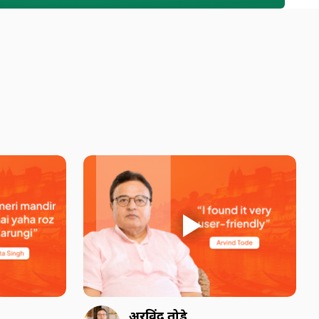
अरविंद तोड़े