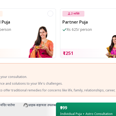
2
व्यक्ति
l Puja
Partner Puja
 person
Rs 625/ person
₹1251
 your consultation.
ce and solutions to your life's challenges.
o offer traditional remedies for concerns like life, family, relationships, career
 पार्टनर
ग्राहक सहायता उपलब्ध
₹999
Individual Puja + Astro Consultation