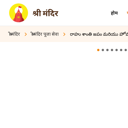
होम
श्री मंदिर
श्री मंदिर पूजा सेवा
రాహు శాంతి జపం మరియు హో