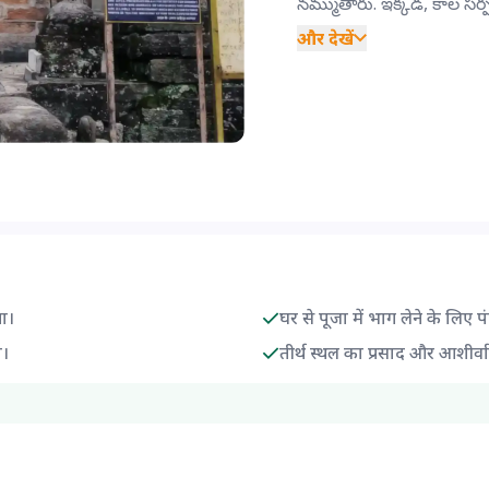
నమ్ముతారు. ఇక్కడ, కాల సర్ప.
और देखें
गा।
घर से पूजा में भाग लेने के लिए प
ा।
तीर्थ स्थल का प्रसाद और आशीर्वा