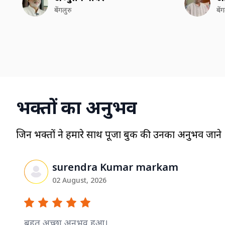
बेंगलुरु
बें
भक्तों का अनुभव
जिन भक्तों ने हमारे साथ पूजा बुक की उनका अनुभव जाने
surendra Kumar markam
02 August, 2026
बहुत अच्छा अनुभव हुआ।