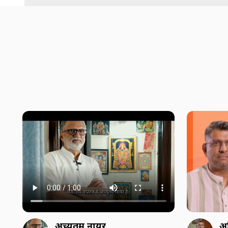
अच्युतम नायर
अ