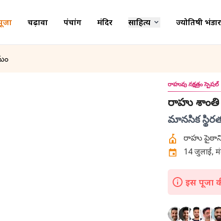
पूजा
चढ़ावा
पंचांग
मंदिर
साहित्य
ज्योतिषी भंडार
మం
రాహువు నక్షత్రం స్పెషల్
రాహు శాంత
మానసిక స్థి
14 जुलाई, मं
इस पूजा की