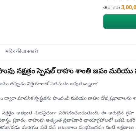
अब तक
3,00,
मंदिर की जानकारी
వు నక్షత్రం స్పెషల్ రాహు శాంతి జపం మరియు
రియు తప్పుడు నిర్ణయాలతో సతమతం అవుతున్నారా?
హోమం ద్వారా మానసిక స్పష్టతను పొందండి మరియు రాహు దోష ప్రభావాలను 
ఆరుద్ర నక్షత్రం అత్యంత శుభప్రదంగా పరిగణించబడుతుంది. ఈ అరుదైన గ్
ోతిషశాస్త్రం ప్రకారం, రాహువు అత్యంత ప్రభావికారి ఛాయాగ్రహాలలో ఒకటి. 
ాలు తీసుకోవడం మరియు పదే పదే ఆటంకాలు సంభవించడం వంటి లక్షణాలు క