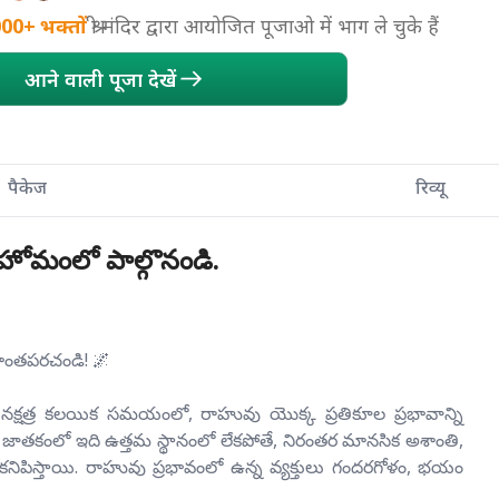
000+
भक्तों
श्री मंदिर द्वारा आयोजित पूजाओ में भाग ले चुके हैं
आने वाली पूजा देखें
पैकेज
रिव्यू
 హోమంలో పాల్గొనండి.
శాంతపరచండి! 🌌
రహ నక్షత్ర కలయిక సమయంలో, రాహువు యొక్క ప్రతికూల ప్రభావాన్ని
ఒకరి జాతకంలో ఇది ఉత్తమ స్థానంలో లేకపోతే, నిరంతర మానసిక అశాంతి,
నిపిస్తాయి. రాహువు ప్రభావంలో ఉన్న వ్యక్తులు గందరగోళం, భయం