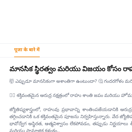
पूजा के बारे में
మానసిక స్థిరత్వం మరియు విజయం కోసం రాహు
🤯 ఎప్పుడూ మానసికంగా అశాంతిగా ఉంటుందా? 🤔 గందరగోళం మ
🧘‍♂️ శక్తివంతమైన ఆరుద్ర నక్షత్రంలో రాహు శాంతి జపం మరియు 
జ్యోతిష్యశాస్త్రంలో, రాహువు ప్రభావాన్ని శాంతింపజేయడానికి 
తగ్గించడానికి ఒక శక్తివంతమైన పూజను నిర్వహిస్తున్నారు. వేద జ్య
భావోద్వేగ అస్థిరత, ఆత్మవిశ్వాసం లేకపోవడం, తప్పుడు నిర్ణయ
మరియు సామాజిక కళంకం...