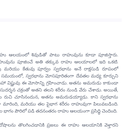
రాహు ఆలయంలో శివుడితో పాటు రాహువును కూడా పూజిస్తారు.
రాహువును పూజించే అతి తక్కువ రాహు ఆలయాలలో ఇది ఒకటి.
ు మరియు కేతువు పూర్వం స్వరభాను అనే రాక్షసుడి రూపంలో
 సమయంలో, స్వరభాను మోసపూరితంగా దేవతల మధ్య కూర్చుని
 మహా విష్ణువు ఈ మోసాన్ని గ్రహించాడు. అతను అమరుడు కాకుండా
తన సుదర్శన చక్రంతో అతని తలని శరీరం నుండి వేరు చేశాడు. అయితే,
తం రుచి చూసినందున, అతను అమరుడయ్యాడు. కాని స్వరభాను
వుగా మారింది, మరియు తల పైభాగ శరీరం రాహువుగా పిలువబడింది.
ల భాగం పౌరిలో పడి తదనంతరం రాహు ఆలయంగా ప్రసిద్ధి చెందింది.
 దోషాలను తొలగించడానికి ప్రజలు ఈ రాహు ఆలయానికి వెళ్తారని