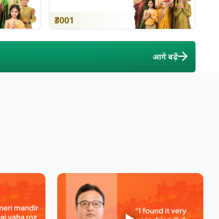
₹3001
आगे बढ़ें