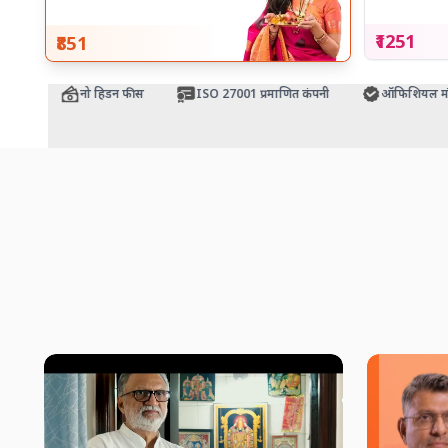
₹1251
₹851
टी
नो हिडन फीस
ISO 27001 प्रमाणित कंपनी
ऑफिशियल मंदिर प