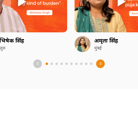
भिषेक सिंह
अमृता सिंह
गलुरु
मुंबई