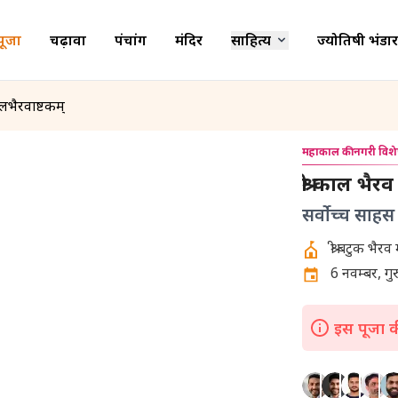
पूजा
चढ़ावा
पंचांग
मंदिर
साहित्य
ज्योतिषी भंडार
कालभैरवाष्टकम्
महाकाल की नगरी विश
श्री काल भैर
सर्वोच्च साहस
6 नवम्बर, गुरु
इस पूजा की