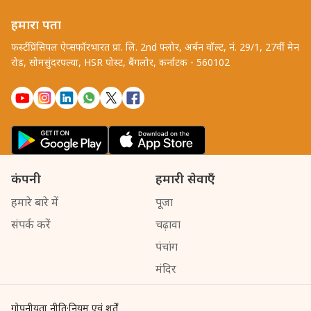
हमारा पता
फर्स्टप्रिंसिपल ऐप्सफॉरभारत प्रा. लि. 2nd फ्लोर, अर्बन वॉल्ट, नं. 29/1, 27वीं मेन
रोड, सोमसुंदरपल्या, HSR पोस्ट, बैंगलोर, कर्नाटक - 560102
कंपनी
हमारी सेवाएँ
हमारे बारे में
पूजा
संपर्क करें
चढ़ावा
पंचांग
मंदिर
गोपनीयता नीति
·
नियम एवं शर्तें