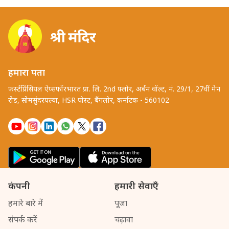
आपके एक अर्पण से संभव है। समय बीतने से पूर्व अपने नाम-गोत्र की
सेवा आज ही सुनिश्चित करें।
हमारा पता
फर्स्टप्रिंसिपल ऐप्सफॉरभारत प्रा. लि. 2nd फ्लोर, अर्बन वॉल्ट, नं. 29/1, 27वीं मेन
रोड, सोमसुंदरपल्या, HSR पोस्ट, बैंगलोर, कर्नाटक - 560102
कंपनी
हमारी सेवाएँ
हमारे बारे में
पूजा
संपर्क करें
चढ़ावा