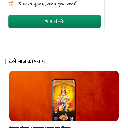
5 अगस्त, बुधवार, सावन कृष्ण सप्तमी
काल भ
मध्य प
भाग लें
5 अगस
देखें आज का पंचांग