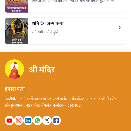
निर्जला एकादशी की व्रत कथा क्या है? जानें भीमसेन से जुड़ी पौराणिक
कथा, इस व्रत का महत्व, पूजा विधि और धार्मिक मान्यताएं। पढ़ें निर्जला
एकादशी व्रत की संपूर्ण कथा विस्तार से।
शनि देव जन्म कथा
पाएं सभी कष्टों से मुक्ति
हमारा पता
फर्स्टप्रिंसिपल ऐप्सफॉरभारत प्रा. लि. 2nd फ्लोर, अर्बन वॉल्ट, नं. 29/1, 27वीं मेन रोड,
सोमसुंदरपल्या, HSR पोस्ट, बैंगलोर, कर्नाटक - 560102