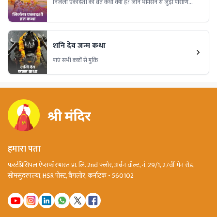
निर्जला एकादशी की व्रत कथा क्या है? जानें भीमसेन से जुड़ी पौराणिक
कथा, इस व्रत का महत्व, पूजा विधि और धार्मिक मान्यताएं। पढ़ें निर्जला
एकादशी व्रत की संपूर्ण कथा विस्तार से।
शनि देव जन्म कथा
पाएं सभी कष्टों से मुक्ति
हमारा पता
फर्स्टप्रिंसिपल ऐप्सफॉरभारत प्रा. लि. 2nd फ्लोर, अर्बन वॉल्ट, नं. 29/1, 27वीं मेन रोड,
सोमसुंदरपल्या, HSR पोस्ट, बैंगलोर, कर्नाटक - 560102