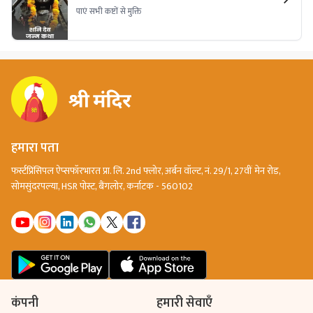
पाएं सभी कष्टों से मुक्ति
हमारा पता
फर्स्टप्रिंसिपल ऐप्सफॉरभारत प्रा. लि. 2nd फ्लोर, अर्बन वॉल्ट, नं. 29/1, 27वीं मेन रोड,
सोमसुंदरपल्या, HSR पोस्ट, बैंगलोर, कर्नाटक - 560102
कंपनी
हमारी सेवाएँ