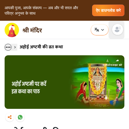
आपकी पूजा, आपके संकल्प — अब और भी सरल और
ऐप डाउनलोड करे
पवित्र अनुभव के साथ
Open main
अहोई अष्‍टमी की व्रत कथा
डाउनलोड
साझा करें