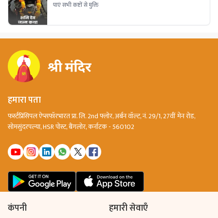
पाएं सभी कष्टों से मुक्ति
हमारा पता
फर्स्टप्रिंसिपल ऐप्सफॉरभारत प्रा. लि. 2nd फ्लोर, अर्बन वॉल्ट, नं. 29/1, 27वीं मेन रोड,
सोमसुंदरपल्या, HSR पोस्ट, बैंगलोर, कर्नाटक - 560102
कंपनी
हमारी सेवाएँ