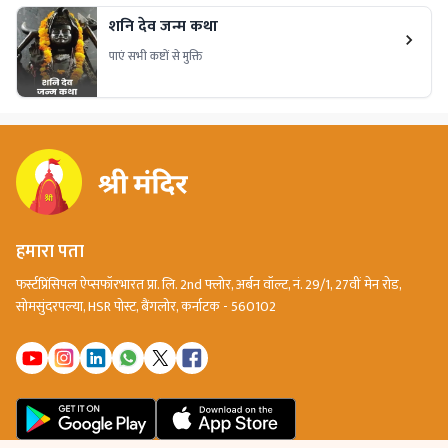
शनि देव जन्म कथा
पाएं सभी कष्टों से मुक्ति
हमारा पता
फर्स्टप्रिंसिपल ऐप्सफॉरभारत प्रा. लि. 2nd फ्लोर, अर्बन वॉल्ट, नं. 29/1, 27वीं मेन रोड,
सोमसुंदरपल्या, HSR पोस्ट, बैंगलोर, कर्नाटक - 560102