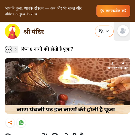
आपकी पूजा, आपके संकल्प — अब और भी सरल और
ऐप डाउनलोड करे
पवित्र अनुभव के साथ
Open main
किन 8 नागों की होती है पूजा?
डाउनलोड
साझा करें