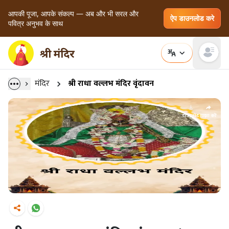
आपकी पूजा, आपके संकल्प — अब और भी सरल और
ऐप डाउनलोड करे
पवित्र अनुभव के साथ
Open main
मंदिर
श्री राधा वल्लभ मंदिर वृंदावन
डाउनलोड
साझा करें