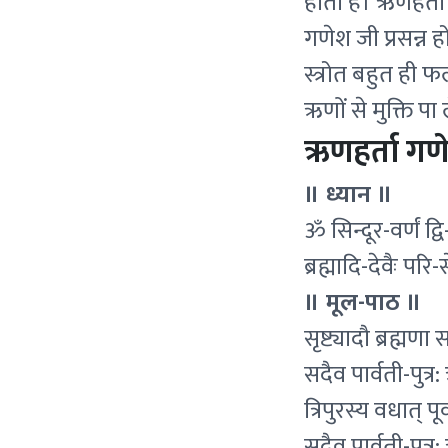
होती है। ऋणहर्ता
गणेश जी प्रसन्न 
स्त्रोत बहुत ही
ऋणों से मुक्ति पा 
ऋणहर्ता गणेश
॥ ध्यान ॥
ॐ सिन्दूर-वर्णं द्व
ब्रह्मादि-देवैः परि-
॥ मूल-पाठ ॥
सृष्ट्यादौ ब्रह्म
सदैव पार्वती-पुत्
त्रिपुरस्य वधात् पूर
सदैव पार्वती-पुत्