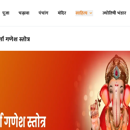
पूजा
चढ़ावा
पंचांग
मंदिर
साहित्य
ज्योतिषी भंडार
ा गणेश स्तोत्र