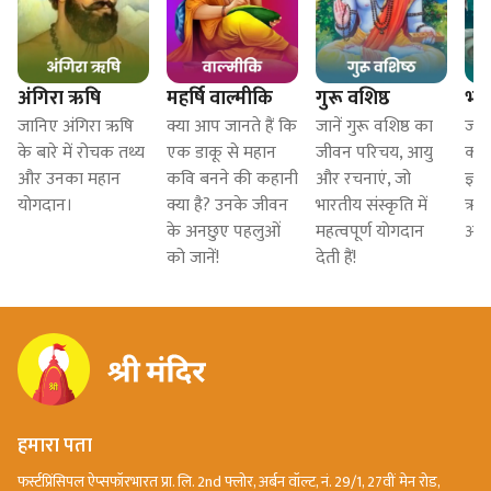
अंगिरा ऋषि
महर्षि वाल्मीकि
गुरू वशिष्ठ
भार
जानिए अंगिरा ऋषि
क्या आप जानते हैं कि
जानें गुरू वशिष्ठ का
जाने
के बारे में रोचक तथ्य
एक डाकू से महान
जीवन परिचय, आयु
का ज
और उनका महान
कवि बनने की कहानी
और रचनाएं, जो
ज्ञ
योगदान।
क्या है? उनके जीवन
भारतीय संस्कृति में
ऋषि
के अनछुए पहलुओं
महत्वपूर्ण योगदान
आज भ
को जानें!
देती हैं!
हमारा पता
फर्स्टप्रिंसिपल ऐप्सफॉरभारत प्रा. लि. 2nd फ्लोर, अर्बन वॉल्ट, नं. 29/1, 27वीं मेन रोड,