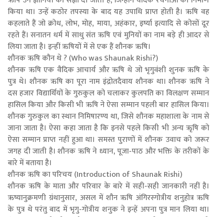
ऋषि उन ज्ञानियों को संज्ञा दी जाती है, जिन्होंने वैदिक रचनाओं का निर्माण
किया था। उन्हें कठोर तपस्या के बाद यह उपाधि प्राप्त होती है। ऋषि वह
कहलाते हैं जो क्रोध, लोभ, मोह, माया, अहंकार, इर्ष्या इत्यादि से कोसों दूर
रहते हैं। सनातन धर्म में साधु संत ऋषि एवं मुनियों का नाम बड़े ही आदर से
लिया जाता है। इन्हीं ऋषियों में से एक हैं शौनक ऋषि।
शौनक ऋषि कौन थे ? (Who was Shaunak Rishi?)
शौनक ऋषि एक वैदिक आचार्य और ऋषि थे जो भृगुवंशी शुनक ऋषि के
पुत्र थे। शौनक ऋषि का पूरा नाम इंद्रोतदैवाय शौनक था। शौनक ऋषि ने
दस हजार विद्यार्थियों के गुरुकुल को चलाकर कुलपति का विलक्षण सम्मान
हासिल किया और किसी भी ऋषि ने ऐसा सम्मान पहली बार हासिल किया।
शौनक गुरुकुल का स्थान निमिषारण्य था, जिसे शौनक महाशाला के नाम से
जाना जाता है। ऐसा कहा जाता है कि इनसे पहले किसी भी अन्य ऋृषि को
ऐसा सम्मान प्राप्त नहीं हुआ था। समस्त पुराणों में शौनक उवाच को जरूर
जगह दी जाती है। शौनक ऋषि ने ध्यान, पूजा-पाठ और भक्ति के तरीकों के
बारे में बताया है।
शौनक ऋषि का परिचय (Introduction of Shaunak Rishi)
शौनक ऋषि के माता और परिवार के बारे में सही-सही जानकारी नहीं है।
ऋष्यानुक्रमणी ग्रंथानुसार, असल में शौन ऋषि अंगिरस्गोत्रीय शनुहोत्र ऋषि
के पुत्र थे परंतु बाद में भृगु-गोत्रीय शनुक ने इन्हें अपना पुत्र मान लिया था।