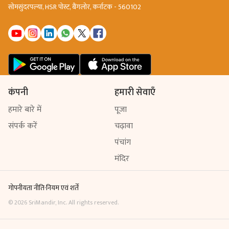
सोमसुंदरपल्या, HSR पोस्ट, बैंगलोर, कर्नाटक - 560102
कंपनी
हमारी सेवाएँ
हमारे बारे में
पूजा
संपर्क करें
चढ़ावा
पंचांग
मंदिर
गोपनीयता नीति
·
नियम एवं शर्तें
©
2026
SriMandir, Inc. All rights reserved.