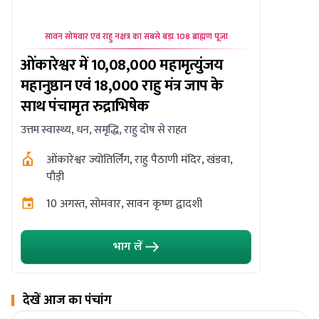
सावन सोमवार एवं राहु नक्षत्र का सबसे बड़ा 108 ब्राह्मण पूजा
सावन श
ओंकारेश्वर में 10,08,000 महामृत्युंजय
सावन शिवर
महानुष्ठान एवं 18,000 राहु मंत्र जाप के
महागठबंध
साथ पंचामृत रुद्राभिषेक
वैवाहिक सामं
उत्तम स्वास्थ्य, धन, समृद्धि, राहु दोष से राहत
बैद्यन
ओंकारेश्वर ज्योतिर्लिंग, राहु पैठाणी मंदिर, खंडवा,
11 अग
पौड़ी
10 अगस्त, सोमवार, सावन कृष्ण द्वादशी
भाग लें
देखें आज का पंचांग