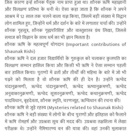
जिस कारण इन्हें शौनक पैतृक नाम प्राप्त हुआ था। शौनक ऋषि महाज्ञानी
और विलक्षण प्रतिभा के धनी थे। ऐसा कहा जाता है कि शौनक ने अपने
आश्रम में 12 साल तक चलने वाला यज्ञ किया, जिसमें बड़ी संख्या में विद्वान
लोग शामिल हुए, जिन्होंने धर्म और दर्शन के बारे में लगातार चर्चा की। उन्होंने
शौनक गृहसूत्र, शौनक गृह्यपरिशिष्ट और वास्तुशास्त्र ग्रंथ लिखा, जिससे
समाज को विज्ञान के साथ धर्म का भी ज्ञान मिलता है।
शौनक ऋषि के महत्वपूर्ण योगदान (Important contributions of
Shaunak Rishi)
शौनक ऋषि ने दस हजार विद्यार्थियों के गुरुकुल को चलाकर कुलपति का
विलक्षण सम्मान हासिल किया और किसी भी ऋषि ने ऐसा सम्मान पहली
बार हासिल किया। पुराणों में व्रतों और तीर्थों की महिमा के बारे में जो भी
पढ़ने को मिलता है वो शौनक ऋषि की ही देन है। उन्होंने ऋग्वेद
चंदानुक्रमणी, ऋग्वेद चंदानुक्रमणी, ऋग्वेद ऋष्यानुक्रमणी, ऋग्वेद
अनुवाकानुक्रमणी, ऋग्वेद सूक्तानुक्रमणी, ऋग्वेद कथानुक्रमणी, ऋग्वेद
पादविधान, बृहदेवता, शौनक स्मृति, चरणव्यूह, ऋग्विधान की रचना की।
शौनक ऋषि से जुड़े रहस्य (Mysteries related to Shaunak Rishi)
शौनक ऋषि ने बड़ी संख्या में लोगों के बीच पुराणों और इतिहास को फैलाने
में ऋषि रोमहर्ष और उग्रश्रवा सुथ की मदद की। उग्रश्रवा तक्षशिला में लेखा
परीक्षक थे। उन्होंने नैमिषारण्य वन की यात्रा की। वहां उनकी मुलाकात