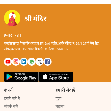
हमारा पता
फर्स्टप्रिंसिपल ऐप्सफॉरभारत प्रा. लि. 2nd फ्लोर, अर्बन वॉल्ट, नं. 29/1, 27वीं मेन रोड,
सोमसुंदरपल्या, HSR पोस्ट, बैंगलोर, कर्नाटक - 560102
कंपनी
हमारी सेवाएँ
हमारे बारे में
पूजा
संपर्क करें
चढ़ावा