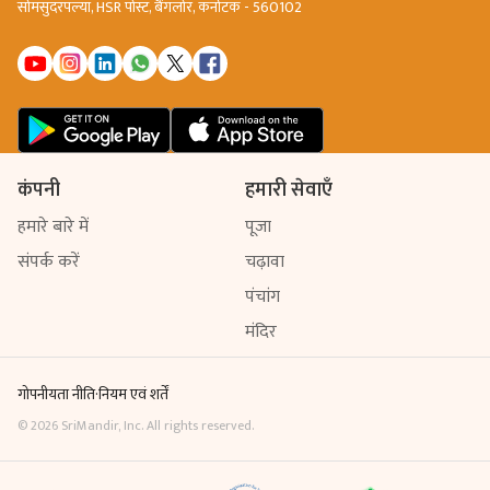
सोमसुंदरपल्या, HSR पोस्ट, बैंगलोर, कर्नाटक - 560102
कंपनी
हमारी सेवाएँ
हमारे बारे में
पूजा
संपर्क करें
चढ़ावा
पंचांग
मंदिर
गोपनीयता नीति
·
नियम एवं शर्तें
©
2026
SriMandir, Inc. All rights reserved.