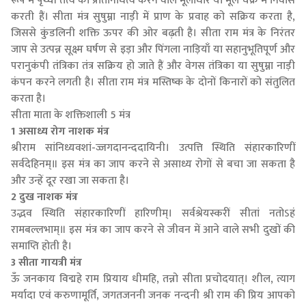
रूप में पृथ्वी तत्व का प्रतिनिधित्व करने वाले मूलाधार या मूल चक्र में निवास
करती हैं। सीता मंत्र सुषुम्ना नाड़ी में प्राण के प्रवाह को सक्रिय करता है,
जिससे कुंडलिनी शक्ति ऊपर की ओर बढ़ती है। सीता राम मंत्र के निरंतर
जाप से उत्पन्न सूक्ष्म घर्षण से इड़ा और पिंगला नाड़ियाँ या सहानुभूतिपूर्ण और
परानुकंपी तंत्रिका तंत्र सक्रिय हो जाते हैं और वेगस तंत्रिका या सुषुम्ना नाड़ी
कंपन करने लगती है। सीता राम मंत्र मस्तिष्क के दोनों किनारों को संतुलित
करता है।
सीता माता के शक्तिशाली 5 मंत्र
1 असाध्य रोग नाशक मंत्र
श्रीराम सांनिध्यवशां-ज्जगदानन्ददायिनी। उत्पत्ति स्थिति संहारकारिणीं
सर्वदेहिनम्॥ इस मंत्र का जाप करने से असाध्य रोगों से बचा जा सकता है
और उन्हें दूर रखा जा सकता है।
2 दुख नाशक मंत्र
उद्भव स्थिति संहारकारिणीं हारिणीम्। सर्वश्रेयस्करीं सीतां नतोऽहं
रामबल्लभाम्॥ इस मंत्र का जाप करने से जीवन में आने वाले सभी दुखों की
समाप्ति होती है।
3 सीता गायत्री मंत्र
ऊँ जनकाय विद्महे राम प्रियाय धीमहि, तन्नो सीता प्रचोदयात्। शील, त्याग
मर्यादा एवं करुणामूर्ति, जगतजननी जनक नन्दनी श्री राम की प्रिय आपको