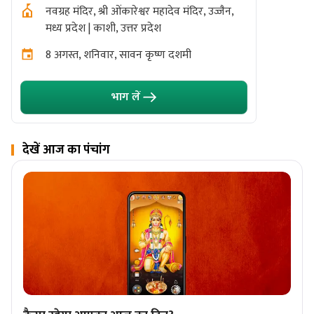
नवग्रह मंदिर, श्री ओंकारेश्वर महादेव मंदिर, उज्जैन,
श्री ॐ
मध्य प्रदेश | काशी, उत्तर प्रदेश
खंडवा,
8 अगस्त, शनिवार, सावन कृष्ण दशमी
10 अग
भाग लें
देखें आज का पंचांग