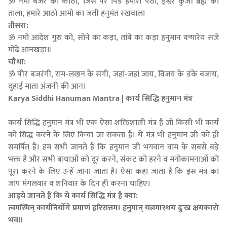
ॐ नमो बजर का कोठा, जिस पर पिंड हमारा पेठा, ईश्वर कुंजी ब्रह्म का
ताला, हमारे आठो आमो का जती हनुमंत रखवाला
तीसरा:
ॐ नमो आदेश गुरु को, सोने का कड़ा, तांबे का कड़ा हनुमान वन्गारेय सजे
मोंढे आनखड़ा॥
चौथा:
ॐ पीर बजरंगी, राम-लखन के संगी, जहां-जहां जाय, विजय के डंके बजाय,
दुहाई माता अंजनी की आन।
Karya Siddhi Hanuman Mantra | कार्य सिद्धि हनुमान मंत्र
कार्य सिद्धि हनुमान मंत्र भी एक ऐसा शक्तिशाली मंत्र है जो किसी भी कार्य
को सिद्ध करने के लिए किया जा सकता है। ये मंत्र भी हनुमान जी को ही
समर्पित है। हम सभी जानते हैं कि हनुमान जी भगवान वाम के सबसे बड़े
भक्त है और सभी बाधाओं को दूर करने, संकट को हरने व मनोकामनाओं को
पूरा करने के लिए उन्हें जाना जाता है। ऐसा कहा जाता है कि इस मंत्र का
जाप मंगलवार व शनिवार के दिन ही करना चाहिए।
आइये जानते हैं कि ये कार्य सिद्धि मंत्र है क्या:
त्वमस्मिन् कार्यनिर्योगे प्रमाणं हरिसत्तम। हनुमान् यत्नमास्थय दुःख क्षयकारो
भव॥