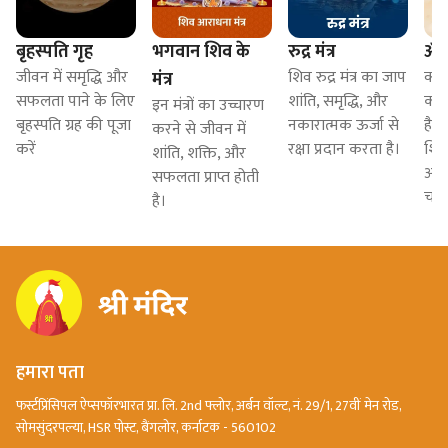
बृहस्पति गृह
भगवान शिव के
रुद्र मंत्र
ॐ 
जीवन में समृद्धि और
शिव रुद्र मंत्र का जाप
क्य
मंत्र
सफलता पाने के लिए
शांति, समृद्धि, और
का 
इन मंत्रों का उच्चारण
बृहस्पति ग्रह की पूजा
नकारात्मक ऊर्जा से
है 
करने से जीवन में
करें
रक्षा प्रदान करता है।
शिव 
शांति, शक्ति, और
अर्
सफलता प्राप्त होती
चमत
है।
हमारा पता
फर्स्टप्रिंसिपल ऐप्सफॉरभारत प्रा. लि. 2nd फ्लोर, अर्बन वॉल्ट, नं. 29/1, 27वीं मेन रोड,
सोमसुंदरपल्या, HSR पोस्ट, बैंगलोर, कर्नाटक - 560102