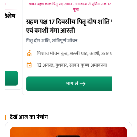
सावन ग्रहण काल पितृ पक्ष समान - अमावस्या से पूर्णिमा तक 17 दिवसीय
सावन सोम
पूजा
ओंकारेश्
ग्रहण पक्ष 17 दिवसीय पितृ दोष शांति पूजा
महानुष्ठा
एवं काशी गंगा आरती
साथ पंचा
पितृ दोष शांति, शांतिपूर्ण जीवन
उत्तम स्वास्थ
पिशाच मोचन कुंड, अस्सी घाट, काशी, उत्तर प्रदेश
ओंकारे
पौड़ी
12 अगस्त, बुधवार, सावन कृष्ण अमावस्या
10 अग
भाग लें
देखें आज का पंचांग