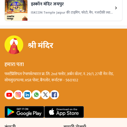
इस्कॉन मंदिर जयपुर
ISKCON Temple Jaipur की टाइमिंग, फोटो, मैप, नजदीकी स्थान
और दूरी की जानकारी पाएं। राधा-कृष्ण की भक्ति में डूबें इस सुंदर और
शांत मंदिर में।
हमारा पता
फर्स्टप्रिंसिपल ऐप्सफॉरभारत प्रा. लि. 2nd फ्लोर, अर्बन वॉल्ट, नं. 29/1, 27वीं मेन रोड,
सोमसुंदरपल्या, HSR पोस्ट, बैंगलोर, कर्नाटक - 560102