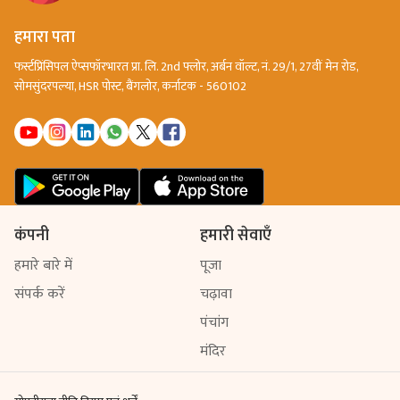
हमारा पता
फर्स्टप्रिंसिपल ऐप्सफॉरभारत प्रा. लि. 2nd फ्लोर, अर्बन वॉल्ट, नं. 29/1, 27वीं मेन रोड,
सोमसुंदरपल्या, HSR पोस्ट, बैंगलोर, कर्नाटक - 560102
कंपनी
हमारी सेवाएँ
हमारे बारे में
पूजा
संपर्क करें
चढ़ावा
पंचांग
मंदिर