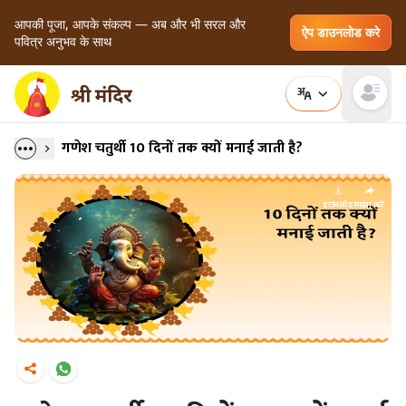
आपकी पूजा, आपके संकल्प — अब और भी सरल और
ऐप डाउनलोड करे
पवित्र अनुभव के साथ
Open main
गणेश चतुर्थी 10 दिनों तक क्यों मनाई जाती है?
डाउनलोड
साझा करें