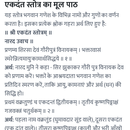
एकदंत स्तोत्र का मूल पाठ
यह स्तोत्र भगवान गणेश के विभिन्न नामों और गुणों का वर्णन
करता है। इसका प्रत्येक श्लोक गहरा अर्थ लिए हुए है:
॥ श्री एकदंत स्तोत्रम् ॥
नारद उवाच ॥
प्रणम्य शिरसा देवं गौरीपुत्रं विनायकम् । भक्तावासं
स्मरेन्नित्यमायुःकामार्थसिद्धये ॥ १ ॥
अर्थ:
नारद मुनि ने कहा - सिर झुकाकर गौरी पुत्र विनायक देव
को प्रणाम करें। भक्तों के आश्रयदाता भगवान गणेश का
प्रतिदिन स्मरण करें, ताकि आयु, कामनाएं और अर्थ (धन) की
सिद्धि हो।
प्रथमं वक्रतुण्डं च एकदन्तं द्वितीयकम् । तृतीयं कृष्णपिङ्गाक्षं
गजवक्त्रं चतुर्थकम् ॥ २ ॥
अर्थ:
पहला नाम वक्रतुंड (घुमावदार सूंड वाले), दूसरा एकदंत
(एक दांत वाले)। तीसरा कृष्णपिङ्गाक्ष (काली और भूरी आँखों