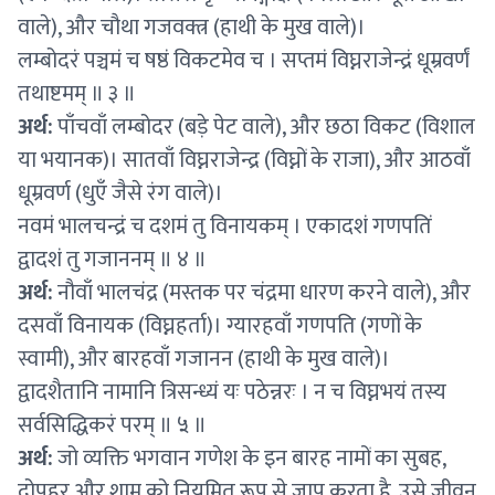
वाले), और चौथा गजवक्त्र (हाथी के मुख वाले)।
लम्बोदरं पञ्चमं च षष्ठं विकटमेव च । सप्तमं विघ्नराजेन्द्रं धूम्रवर्णं
तथाष्टमम् ॥ ३ ॥
अर्थ:
पाँचवाँ लम्बोदर (बड़े पेट वाले), और छठा विकट (विशाल
या भयानक)। सातवाँ विघ्नराजेन्द्र (विघ्नों के राजा), और आठवाँ
धूम्रवर्ण (धुएँ जैसे रंग वाले)।
नवमं भालचन्द्रं च दशमं तु विनायकम् । एकादशं गणपतिं
द्वादशं तु गजाननम् ॥ ४ ॥
अर्थ:
नौवाँ भालचंद्र (मस्तक पर चंद्रमा धारण करने वाले), और
दसवाँ विनायक (विघ्नहर्ता)। ग्यारहवाँ गणपति (गणों के
स्वामी), और बारहवाँ गजानन (हाथी के मुख वाले)।
द्वादशैतानि नामानि त्रिसन्ध्यं यः पठेन्नरः । न च विघ्नभयं तस्य
सर्वसिद्धिकरं परम् ॥ ५ ॥
अर्थ:
जो व्यक्ति भगवान गणेश के इन बारह नामों का सुबह,
दोपहर और शाम को नियमित रूप से जाप करता है, उसे जीवन