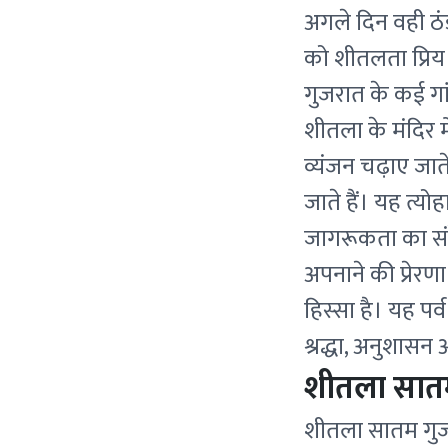
अगले दिन वही ठंड
को शीतलता प्रिय ह
गुजरात के कई गां
शीतला के मंदिर मे
व्यंजन चढ़ाए जात
जाते हैं। यह त्यो
जागरूकता का संद
अपनाने की प्रेरण
हिस्सा है। यह प
श्रद्धा, अनुशास
शीतला सातम
शीतला सातम गुजरा