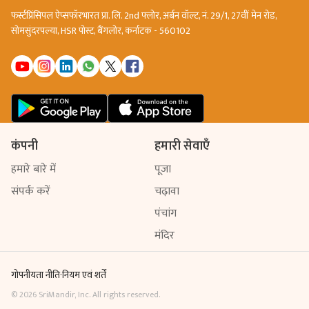
फर्स्टप्रिंसिपल ऐप्सफॉरभारत प्रा. लि. 2nd फ्लोर, अर्बन वॉल्ट, नं. 29/1, 27वीं मेन रोड,
सोमसुंदरपल्या, HSR पोस्ट, बैंगलोर, कर्नाटक - 560102
कंपनी
हमारी सेवाएँ
हमारे बारे में
पूजा
संपर्क करें
चढ़ावा
पंचांग
मंदिर
गोपनीयता नीति
·
नियम एवं शर्तें
©
2026
SriMandir, Inc. All rights reserved.