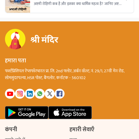
अष्टमी रोहिणी कब है और इसका क्या धार्मिक महत्व है? जानिए अष्टमी
रोहिणी व्रत की तिथि, पूजा का शुभ समय, भगवान श्रीकृष्ण से जुड़ी
मान्यताएं, पूजा विधि और इस पावन पर्व की संपूर्ण जानकारी।
हमारा पता
फर्स्टप्रिंसिपल ऐप्सफॉरभारत प्रा. लि. 2nd फ्लोर, अर्बन वॉल्ट, नं. 29/1, 27वीं मेन रोड,
सोमसुंदरपल्या, HSR पोस्ट, बैंगलोर, कर्नाटक - 560102
कंपनी
हमारी सेवाएँ