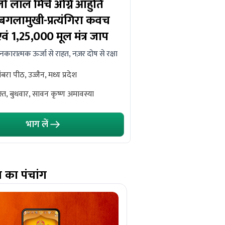
 लाल मिर्च अग्नि आहुति
ओंकारेश्वर में 10,08
 बगलामुखी-प्रत्यंगिरा कवच
महानुष्ठान एवं 18,000
एवं 1,25,000 मूल मंत्र जाप
साथ पंचामृत रुद्राभि
 नकारात्मक ऊर्जा से राहत, नज़र दोष से रक्षा
उत्तम स्वास्थ्य, धन, समृद्धि, राहु
ांबरा पीठ, उज्जैन, मध्य प्रदेश
ओंकारेश्वर ज्योतिर्लिंग, र
पौड़ी
्त, बुधवार, सावन कृष्ण अमावस्या
10 अगस्त, सोमवार, सावन
भाग लें
भाग लें
ज का पंचांग