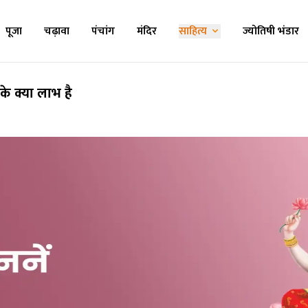
पूजा
चढ़ावा
पंचांग
मंदिर
साहित्य
ज्योतिषी भंडार
ें के क्या लाभ है