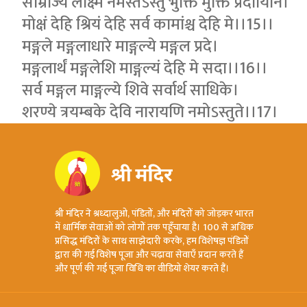
साम्राज्य लक्ष्मि नमस्तेऽस्तु भुक्ति मुक्ति प्रदायिनि।
मोक्षं देहि श्रियं देहि सर्व कामांश्च देहि मे।।15।।
मङ्गले मङ्गलाधारे माङ्गल्ये मङ्गल प्रदे।
मङ्गलार्थं मङ्गलेशि माङ्गल्यं देहि मे सदा।।16।।
सर्व मङ्गल माङ्गल्ये शिवे सर्वार्थ साधिके।
शरण्ये त्रयम्बके देवि नारायणि नमोऽस्तुते।।17।
श्री मंदिर ने श्रध्दालुओ, पंडितों, और मंदिरों को जोड़कर भारत
में धार्मिक सेवाओं को लोगों तक पहुँचाया है। 100 से अधिक
प्रसिद्ध मंदिरों के साथ साझेदारी करके, हम विशेषज्ञ पंडितों
द्वारा की गई विशेष पूजा और चढ़ावा सेवाएँ प्रदान करते हैं
और पूर्ण की गई पूजा विधि का वीडियो शेयर करते हैं।