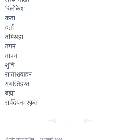
त्रिलोकेश
कर्ता
हर्ता
तमिस्रहा
तपन
तापन
शुचि
सप्ताश्ववाहन
गभस्तिहस्त
ब्रह्मा
सर्वदेवनमस्कृत
श्री मंदिर द्वारा प्रकाशित
·
27 फ़रवरी 2025