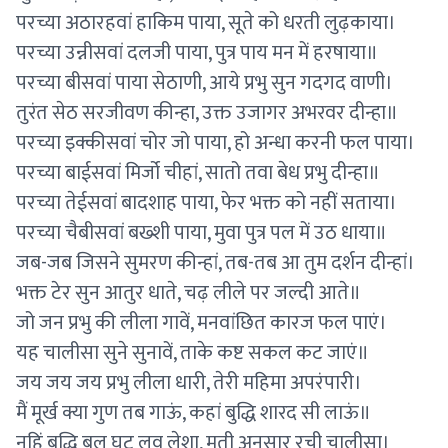
परच्या अठारहवां हाकिम पाया, सूते को धरती लुढ़काया।
परच्या उन्नीसवां दलजी पाया, पुत्र पाय मन में हरषाया॥
परच्या बीसवां पाया सेठाणी, आये प्रभु सुन गदगद वाणी।
तुरंत सेठ सरजीवण कीन्हा, उक्त उजागर अभरवर दीन्हा॥
परच्या इक्कीसवां चोर जो पाया, हो अन्धा करनी फल पाया।
परच्या बाईसवां मिर्जो चीहां, सातो तवा बेध प्रभु दीन्हा॥
परच्या तेईसवां बादशाह पाया, फेर भक्त को नहीं सताया।
परच्या चैबीसवां बख्शी पाया, मुवा पुत्र पल में उठ धाया॥
जब-जब जिसने सुमरण कीन्हां, तब-तब आ तुम दर्शन दीन्हां।
भक्त टेर सुन आतुर धाते, चढ़ लीले पर जल्दी आते॥
जो जन प्रभु की लीला गावें, मनवांछित कारज फल पाएं।
यह चालीसा सुने सुनावें, ताके कष्ट सकल कट जाएं॥
जय जय जय प्रभु लीला धारी, तेरी महिमा अपरंपारी।
मैं मूर्ख क्या गुण तब गाऊं, कहां बुद्धि शारद सी लाऊं॥
नहिं बुद्धि बल घट लव लेशा, मती अनुसार रची चालीसा।