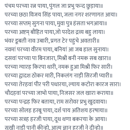
पंचम परच्या रत्न पाया, पुंगल जा प्रभु फन्द छुड़ाया॥
परच्या छठा विजय सिंह पाया, जला नगर शरणागत आया।
परच्या सप्तम् सुगना पाया, मुवा पुत्र हंसता भगआया॥
परच्या अष्टम् बौहित पाया,जो परदेश द्रव्य बहु लाया।
भंवर डूबती नाव उबारी, प्रगत टेर पहुंचे अवतारी॥
नवमां परच्या वीरम पाया, बनियां आ जब हाल सुनाया।
दसवां परच्या पा बिनजारा, मिश्री बनी नमक सब खारा॥
परच्या ग्यारह किरपा थारी, नमक हुआ मिश्री फिर सारी।
परच्या द्वादश ठोकर मारी, निकलंग नाड़ी सिरजी प्यारी॥
परच्या तेरहवां पीर परी पधारया, ल्याय कटोरा कारज सारा।
चौदहवां परच्या जाभो पाया, निजसर जल खारा कराया॥
परच्या पन्द्रह फिर बताया, राम सरोवर प्रभु खुदवाया।
परच्या सोलह हरबू पाया, दर्श पाय अतिशय हरषाया॥
परच्या सत्रह हरजी पाया, दूध थणा बकरया के आया।
सुखी नाड़ी पानी कीन्हो, आत्म ज्ञान हरजी ने दीन्हो॥