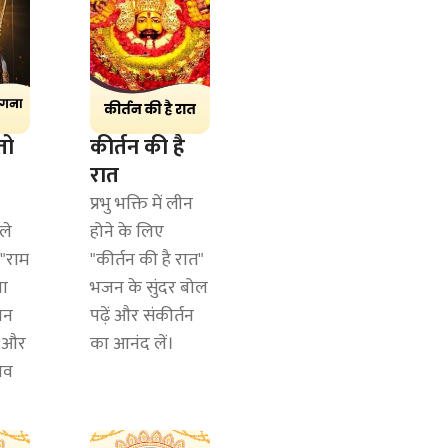
तो
कीर्तन की है
रात
प्रभु भक्ति में लीन
ले
होने के लिए
 "राम
"कीर्तन की है रात"
ना
भजन के सुंदर बोल
जन
पढ़ें और संकीर्तन
द और
का आनंद लें।
भव