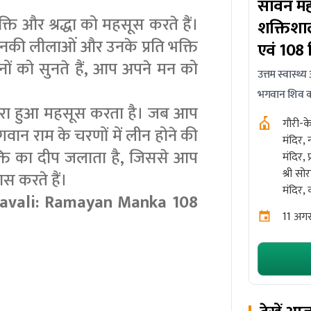
सावन महाशिवरात्रि पर काशी के 8
ओंकार
ति और श्रद्धा को महसूस करते हैं।
शक्तिशाली शिव मंदिरों में रुद्राभिषेक
महानु
उनकी लीलाओं और उनके प्रति भक्ति
एवं 108 बिल्व पत्र अर्चना महापूजा
साथ 
नों को सुनते हैं, आप अपने मन को
उत्तम स्वास्थ्य और नकारात्मक प्रभावों से रक्षा के लिए
उत्तम स्
भगवान शिव का आशीर्वाद
ओ
भरा हुआ महसूस करता है। जब आप
प
गौरी-केदारेश्वर महादेव मंदिर, ओंकारेश्वर महादेव
गवान राम के चरणों में लीन होने की
मंदिर, नीलकंठ महादेव मंदिर, महामृत्युंजय महादेव
1
भक्ति का दीप जलाता है, जिससे आप
मंदिर, प्राचीन पंच रत्न मंदिर, मार्कण्डेय महादेव मंदिर,
श्री सोरहिया महादेव मंदिर, श्री मनकामेश्वर महादेव
ास करते हैं।
मंदिर, काशी, उत्तर प्रदेश
mavali: Ramayan Manka 108
11 अगस्त, मंगलवार, सावन कृष्ण चतुर्दशी
भाग लें