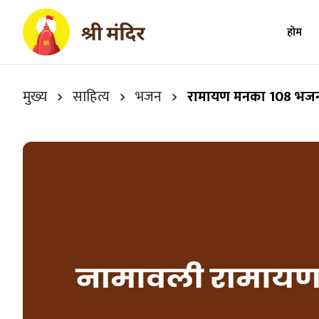
होम
मुख्य
साहित्य
भजन
रामायण मनका 108 भज