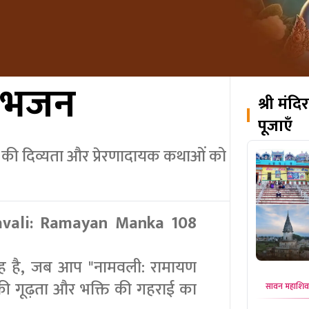
 भजन
श्री मंद
पूजाएँ
की दिव्यता और प्रेरणादायक कथाओं को
avali: Ramayan Manka 108
रह है, जब आप "नामवली: रामायण
ी गूढ़ता और भक्ति की गहराई का
सावन महाशिवरात्रि विशेष – काशी के 8 शिवालयों की संयुक्त महापूजा
सा