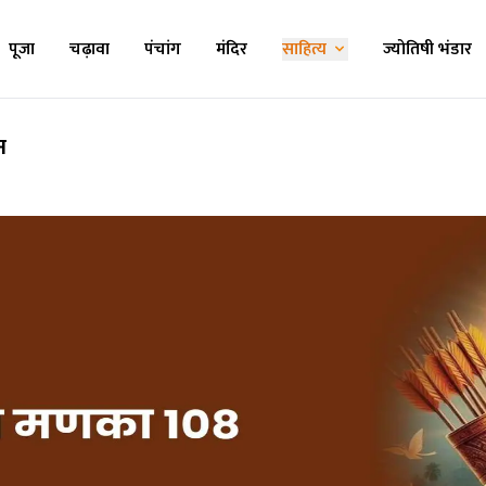
पूजा
चढ़ावा
पंचांग
मंदिर
साहित्य
ज्योतिषी भंडार
न