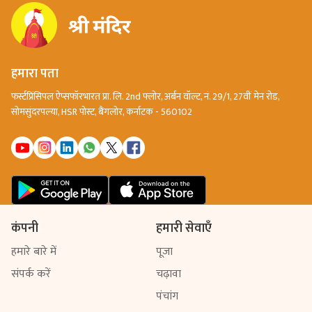
हमारा पता
फर्स्टप्रिंसिपल ऐप्सफॉरभारत प्रा. लि. 2nd फ्लोर, अर्बन वॉल्ट, नं. 29/1, 27वीं मेन रोड,
सोमसुंदरपल्या, HSR पोस्ट, बैंगलोर, कर्नाटक - 560102
कंपनी
हमारी सेवाएँ
हमारे बारे में
पूजा
संपर्क करें
चढ़ावा
पंचांग