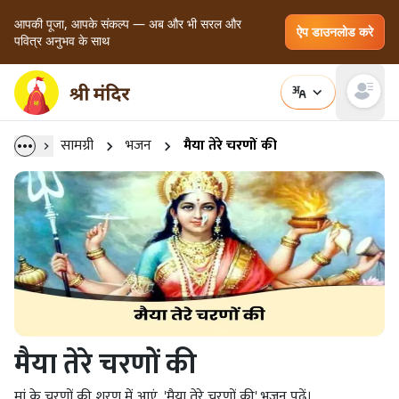
आपकी पूजा, आपके संकल्प — अब और भी सरल और
ऐप डाउनलोड करे
पवित्र अनुभव के साथ
Open main
सामग्री
भजन
मैया तेरे चरणों की
मैया तेरे चरणों की
मां के चरणों की शरण में आएं, 'मैया तेरे चरणों की' भजन पढ़ें।