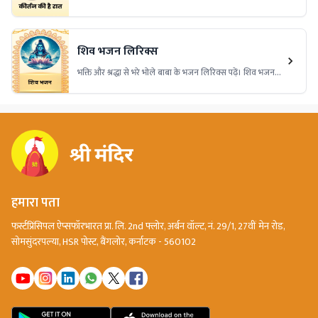
संकीर्तन में लीन हों। यह भजन मन को शांति और भक्ति की अनुभूति
कराता है।
शिव भजन लिरिक्स
भक्ति और श्रद्धा से भरे भोले बाबा के भजन लिरिक्स पढ़ें। शिव भजन
लिरिक्स के सुंदर बोल, महादेव की महिमा, भक्ति गीत और शिव
आराधना के पावन शब्द यहाँ पाएं।
हमारा पता
फर्स्टप्रिंसिपल ऐप्सफॉरभारत प्रा. लि. 2nd फ्लोर, अर्बन वॉल्ट, नं. 29/1, 27वीं मेन रोड,
सोमसुंदरपल्या, HSR पोस्ट, बैंगलोर, कर्नाटक - 560102