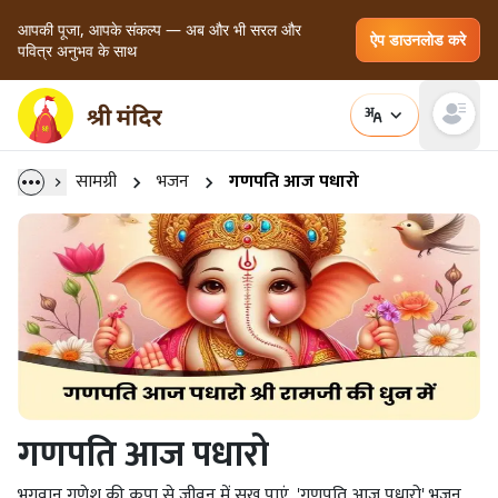
आपकी पूजा, आपके संकल्प — अब और भी सरल और
ऐप डाउनलोड करे
पवित्र अनुभव के साथ
Open main
सामग्री
भजन
गणपति आज पधारो
गणपति आज पधारो
भगवान गणेश की कृपा से जीवन में सुख पाएं, 'गणपति आज पधारो' भजन