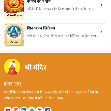
कीर्तन की है रात
"कीर्तन की है रात" भजन के भक्तिमय बोल पढ़ें और प्रभु के नाम
संकीर्तन में लीन हों। यह भजन मन को शांति और भक्ति की अनुभूति
कराता है।
शिव भजन लिरिक्स
भक्ति और श्रद्धा से भरे भोले बाबा के भजन लिरिक्स पढ़ें। शिव भजन
लिरिक्स के सुंदर बोल, महादेव की महिमा, भक्ति गीत और शिव
आराधना के पावन शब्द यहाँ पाएं।
हमारा पता
फर्स्टप्रिंसिपल ऐप्सफॉरभारत प्रा. लि. 2nd फ्लोर, अर्बन वॉल्ट, नं. 29/1, 27वीं मेन रोड,
सोमसुंदरपल्या, HSR पोस्ट, बैंगलोर, कर्नाटक - 560102