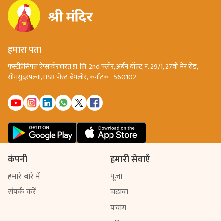
हमारा पता
फर्स्टप्रिंसिपल ऐप्सफॉरभारत प्रा. लि. 2nd फ्लोर, अर्बन वॉल्ट, नं. 29/1, 27वीं मेन रोड,
सोमसुंदरपल्या, HSR पोस्ट, बैंगलोर, कर्नाटक - 560102
कंपनी
हमारी सेवाएँ
हमारे बारे में
पूजा
संपर्क करें
चढ़ावा
पंचांग