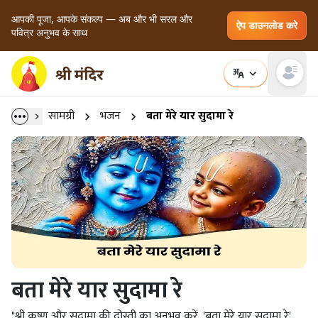
आपकी पूजा, आपके संकल्प — अब और भी सरल और
ऐप डाउनलोड करे
पवित्र अनुभव के साथ
Open main
सामग्री
भजन
बता मेरे यार सुदामा रे
बता मेरे यार सुदामा रे
"श्री कृष्ण और सुदामा की दोस्ती का अनुभव करें, 'बता मेरे यार सुदामा रे'