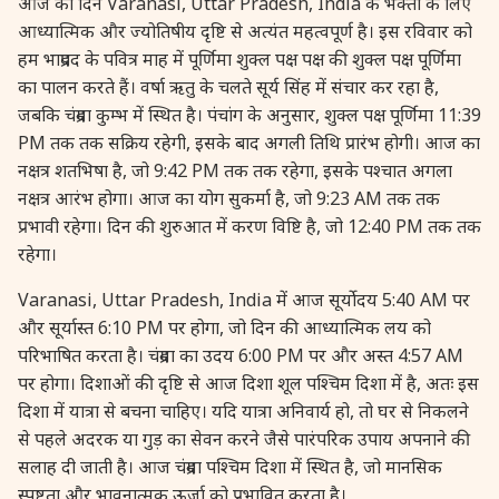
आज का दिन Varanasi, Uttar Pradesh, India के भक्तों के लिए
21 September, 2025
सर्वपित्रू अमावस्या
आध्यात्मिक और ज्योतिषीय दृष्टि से अत्यंत महत्वपूर्ण है। इस रविवार को
हम भाद्रपद के पवित्र माह में पूर्णिमा शुक्ल पक्ष पक्ष की शुक्ल पक्ष पूर्णिमा
21 September, 2025
सूर्य ग्रहण
का पालन करते हैं। वर्षा ऋतु के चलते सूर्य सिंह में संचार कर रहा है,
जबकि चंद्रमा कुम्भ में स्थित है। पंचांग के अनुसार, शुक्ल पक्ष पूर्णिमा 11:39
PM तक तक सक्रिय रहेगी, इसके बाद अगली तिथि प्रारंभ होगी। आज का
22 September, 2025
नवरात्रि प्रारम्भ
नक्षत्र शतभिषा है, जो 9:42 PM तक तक रहेगा, इसके पश्चात अगला
नक्षत्र आरंभ होगा। आज का योग सुकर्मा है, जो 9:23 AM तक तक
22 September, 2025
घटस्थापना
प्रभावी रहेगा। दिन की शुरुआत में करण विष्टि है, जो 12:40 PM तक तक
रहेगा।
22 September, 2025
महाराजा अग्रसेन जयन्ती
Varanasi, Uttar Pradesh, India में आज सूर्योदय 5:40 AM पर
और सूर्यास्त 6:10 PM पर होगा, जो दिन की आध्यात्मिक लय को
22 September, 2025
शरद्कालीन सम्पात
परिभाषित करता है। चंद्रमा का उदय 6:00 PM पर और अस्त 4:57 AM
पर होगा। दिशाओं की दृष्टि से आज दिशा शूल पश्चिम दिशा में है, अतः इस
23 September, 2025
चन्द्र दर्शन
दिशा में यात्रा से बचना चाहिए। यदि यात्रा अनिवार्य हो, तो घर से निकलने
से पहले अदरक या गुड़ का सेवन करने जैसे पारंपरिक उपाय अपनाने की
सलाह दी जाती है। आज चंद्रमा पश्चिम दिशा में स्थित है, जो मानसिक
25 September, 2025
विनायक चतुर्थी
स्पष्टता और भावनात्मक ऊर्जा को प्रभावित करता है।