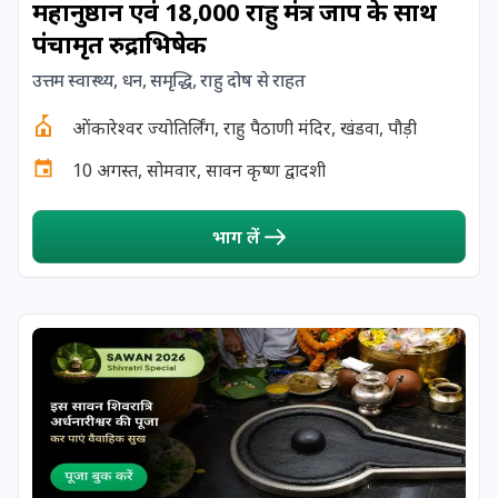
महानुष्ठान एवं 18,000 राहु मंत्र जाप के साथ
पंचामृत रुद्राभिषेक
14 September, 2025
रोहिणी व्रत
उत्तम स्वास्थ्य, धन, समृद्धि, राहु दोष से राहत
15 September, 2025
नवमी श्राद्ध
ओंकारेश्वर ज्योतिर्लिंग, राहु पैठाणी मंदिर, खंडवा, पौड़ी
10 अगस्त, सोमवार, सावन कृष्ण द्वादशी
16 September, 2025
दशमी श्राद्ध
भाग लें
17 September, 2025
इन्दिरा एकादशी
17 September, 2025
एकादशी श्राद्ध
17 September, 2025
कन्या संक्रान्ति
17 September, 2025
विश्वकर्मा पूजा