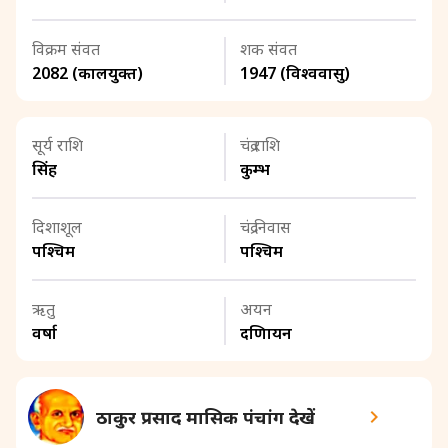
विक्रम संवत
शक संवत
2082 (कालयुक्त)
1947 (विश्ववासु)
सूर्य राशि
चंद्र राशि
सिंह
कुम्भ
दिशाशूल
चंद्र निवास
पश्चिम
पश्चिम
ऋतु
अयन
वर्षा
दक्षिणायन
ठाकुर प्रसाद मासिक पंचांग देखें