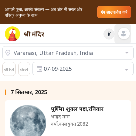
आपकी पूजा, आपके संकल्प — अब और भी सरल और
ऐप डाउनलोड करे
पवित्र अनुभव के साथ
हिं
Open mai
07-09-2025
आज
कल
7 सितम्बर, 2025
पूर्णिमा शुक्ल पक्ष,रविवार
भाद्रपद मास
वर्षा,कालयुक्त 2082