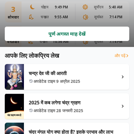
3
चंद्रोदय
9:49 PM
सूर्योदय
5:40 AM
चन्द्रास्त
9:55 AM
सूर्यास्त
7:14 PM
सोमवार
4
चंद्रोदय
10:20 PM
सूर्योदय
5:41 AM
पूर्ण अगस्त माह देखें
चन्द्रास्त
10:56 AM
सूर्यास्त
7:14 PM
मंगलवार
आपके लिए लोकप्रिय लेख
और पढ़ें
चन्द्र देव जी की आरती
अपडेटेड टाइम 9 अप्रैल 2025
2025 में कब लगेगा चंद्र ग्रहण
अपडेटेड टाइम 28 जनवरी 2025
चंद्र मंगल योग क्या होता है? इसके प्रभाव और लाभ