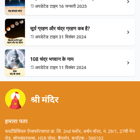
अपडेटेड टाइम 16 जनवरी 2025
सूर्य ग्रहण और चंद्र ग्रहण कब है?
अपडेटेड टाइम 31 दिसंबर 2024
108 चंद्र भगवान के नाम
अपडेटेड टाइम 11 दिसंबर 2024
हमारा पता
फर्स्टप्रिंसिपल ऐप्सफॉरभारत प्रा. लि. 2nd फ्लोर, अर्बन वॉल्ट, नं. 29/1, 27वीं मेन
रोड, सोमसुंदरपल्या, HSR पोस्ट, बैंगलोर, कर्नाटक - 560102