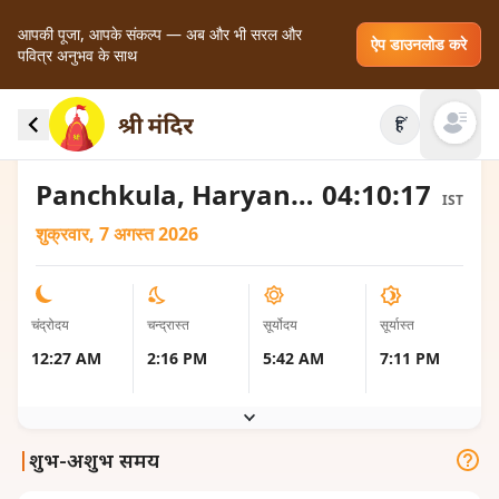
आपकी पूजा, आपके संकल्प — अब और भी सरल और
ऐप डाउनलोड करे
पवित्र अनुभव के साथ
Panchkula, India के लिए चंद्रोदय और चंद्रास्त के स्थानीय
हिं
समय
Open mai
Panchkula, Haryana, India
04:10:17
IST
शुक्रवार, 7 अगस्त 2026
चंद्रोदय
चन्द्रास्त
सूर्योदय
सूर्यास्त
12:27 AM
2:16 PM
5:42 AM
7:11 PM
|
शुभ-अशुभ समय