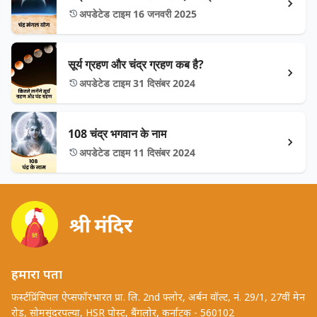
अपडेटेड टाइम 16 जनवरी 2025
सूर्य ग्रहण और चंद्र ग्रहण कब है?
अपडेटेड टाइम 31 दिसंबर 2024
108 चंद्र भगवान के नाम
अपडेटेड टाइम 11 दिसंबर 2024
हमारा पता
फर्स्टप्रिंसिपल ऐप्सफॉरभारत प्रा. लि. 2nd फ्लोर, अर्बन वॉल्ट, नं. 29/1, 27वीं मेन
रोड, सोमसुंदरपल्या, HSR पोस्ट, बैंगलोर, कर्नाटक - 560102