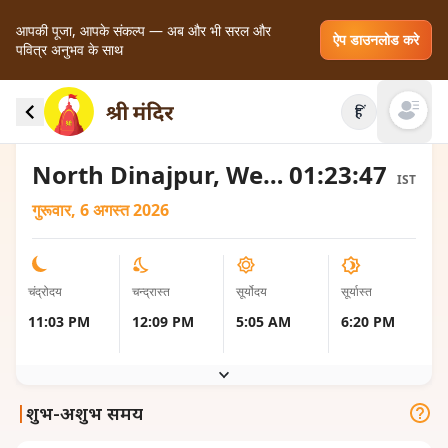
आपकी पूजा, आपके संकल्प — अब और भी सरल और
ऐप डाउनलोड करे
पवित्र अनुभव के साथ
North Dinajpur, India के लिए चंद्रोदय और चंद्रास्त के
हिं
स्थानीय समय
Open mai
North Dinajpur, West Bengal, India
01:23:48
IST
गुरूवार, 6 अगस्त 2026
चंद्रोदय
चन्द्रास्त
सूर्योदय
सूर्यास्त
11:03 PM
12:09 PM
5:05 AM
6:20 PM
|
शुभ-अशुभ समय