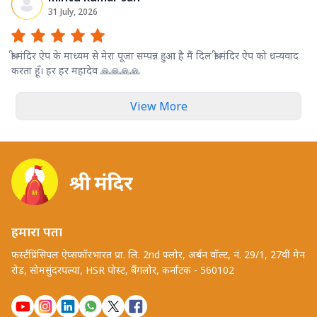
31 July, 2026
श्री मंदिर ऐप के माध्यम से मेरा पूजा सम्पन्न हुआ है मैं दिल श्री मंदिर ऐप को धन्यवाद
करता हूँ। हर हर महादेव 🙏🙏🙏🙏
View More
हमारा पता
फर्स्टप्रिंसिपल ऐप्सफॉरभारत प्रा. लि. 2nd फ्लोर, अर्बन वॉल्ट, नं. 29/1, 27वीं मेन
रोड, सोमसुंदरपल्या, HSR पोस्ट, बैंगलोर, कर्नाटक - 560102