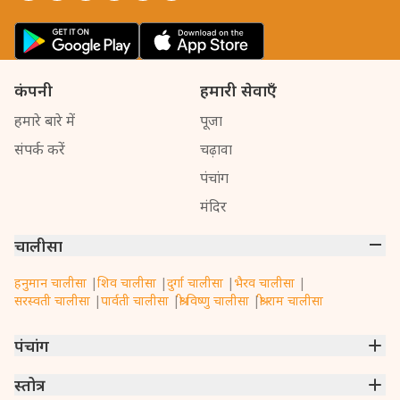
कंपनी
हमारी सेवाएँ
हमारे बारे में
पूजा
संपर्क करें
चढ़ावा
पंचांग
मंदिर
चालीसा
हनुमान चालीसा
|
शिव चालीसा
|
दुर्गा चालीसा
|
भैरव चालीसा
|
सरस्वती चालीसा
|
पार्वती चालीसा
|
श्री विष्णु चालीसा
|
श्री राम चालीसा
पंचांग
मुंबई
स्तोत्र
|
नई दिल्ली
|
कोलकाता
|
चेन्नई
|
बेंगलुरु
|
हैदराबाद
|
अहमदाबाद
|