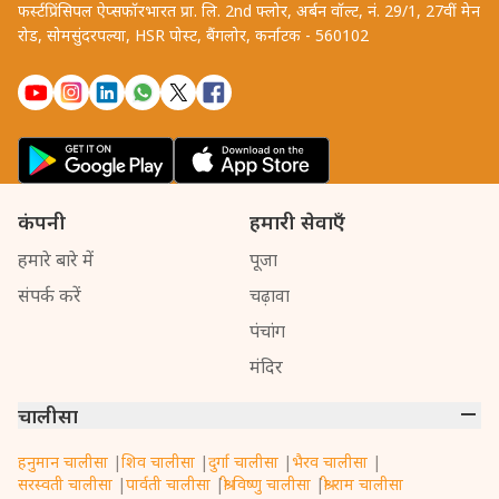
फर्स्टप्रिंसिपल ऐप्सफॉरभारत प्रा. लि. 2nd फ्लोर, अर्बन वॉल्ट, नं. 29/1, 27वीं मेन
रोड, सोमसुंदरपल्या, HSR पोस्ट, बैंगलोर, कर्नाटक - 560102
कंपनी
हमारी सेवाएँ
हमारे बारे में
पूजा
संपर्क करें
चढ़ावा
पंचांग
मंदिर
चालीसा
हनुमान चालीसा
|
शिव चालीसा
|
दुर्गा चालीसा
|
भैरव चालीसा
|
सरस्वती चालीसा
|
पार्वती चालीसा
|
श्री विष्णु चालीसा
|
श्री राम चालीसा