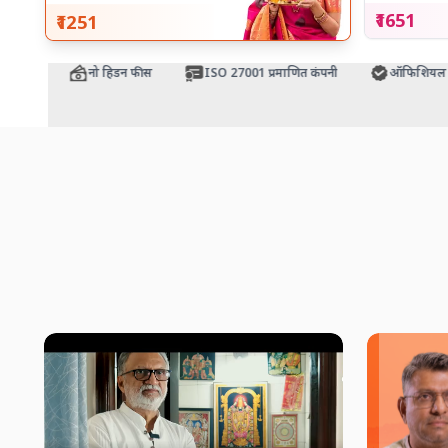
₹1651
₹1251
रंटी
नो हिडन फीस
ISO 27001 प्रमाणित कंपनी
ऑफिशियल मंदिर 