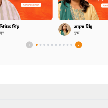
भिषेक सिंह
अमृता सिंह
गलुरु
मुंबई