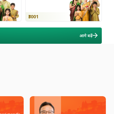
₹3001
आगे बढ़ें