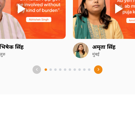
भिषेक सिंह
अमृता सिंह
गलुरु
मुंबई