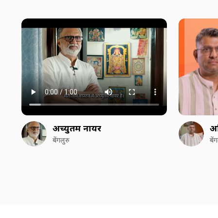
अच्युतम नायर
अ
बेंगलुरु
बें