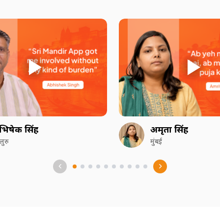
भिषेक सिंह
अमृता सिंह
गलुरु
मुंबई