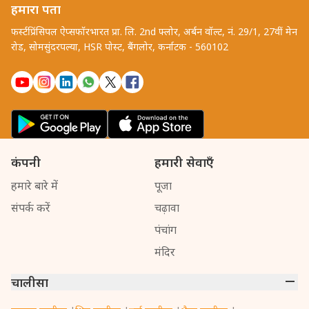
हमारा पता
फर्स्टप्रिंसिपल ऐप्सफॉरभारत प्रा. लि. 2nd फ्लोर, अर्बन वॉल्ट, नं. 29/1, 27वीं मेन
रोड, सोमसुंदरपल्या, HSR पोस्ट, बैंगलोर, कर्नाटक - 560102
कंपनी
हमारी सेवाएँ
हमारे बारे में
पूजा
संपर्क करें
चढ़ावा
पंचांग
मंदिर
चालीसा