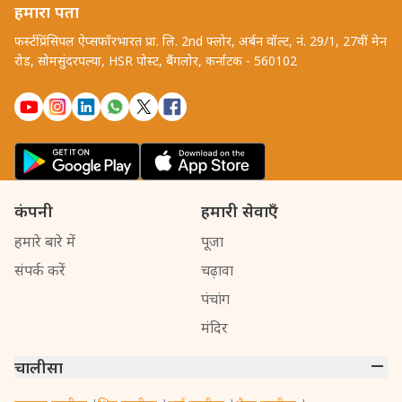
हमारा पता
फर्स्टप्रिंसिपल ऐप्सफॉरभारत प्रा. लि. 2nd फ्लोर, अर्बन वॉल्ट, नं. 29/1, 27वीं मेन
रोड, सोमसुंदरपल्या, HSR पोस्ट, बैंगलोर, कर्नाटक - 560102
कंपनी
हमारी सेवाएँ
हमारे बारे में
पूजा
संपर्क करें
चढ़ावा
पंचांग
मंदिर
चालीसा